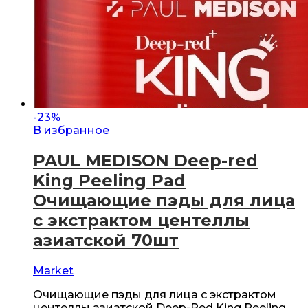
-
23
%
В избранное
PAUL MEDISON Deep-red
King Peeling Pad
Очищающие пэды для лица
с экстрактом центеллы
азиатской 70шт
Market
Очищающие пэды для лица с экстрактом
центеллы азиатской Deep-Red King Peeling