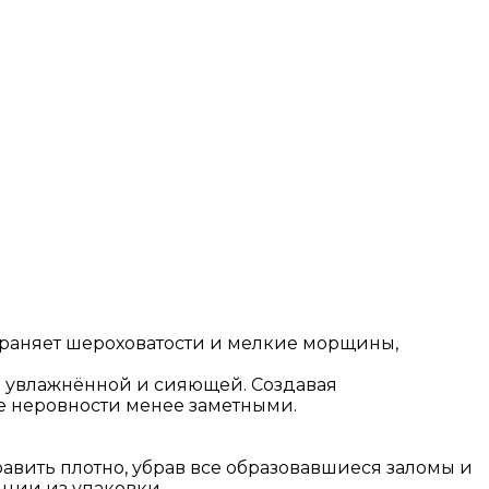
страняет шероховатости и мелкие морщины,
я увлажнённой и сияющей. Создавая
е неровности менее заметными.
авить плотно, убрав все образовавшиеся заломы и
нции из упаковки.