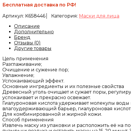
Бесплатная доставка по РФ!
Артикул:
K658446
Категория:
Маски для лица
Описание
Дополнительно
Бренд
Отзывы (0)
Другие товары
Цель применения
Разглаживание;
Очищение и сужение пор;
Увлажнение;
Успокаивающий эффект.
Основные ингредиенты и их полезные свойства
Древесный уголь очищает и сужает поры, регулиру
успокаивает и прекрасно освежает.
Гиалуроновая кислота удерживает молекулы воды 
влагоудерживающий барьер, гиалуроновая кислота
Для комбинированной и жирной кожи.
Способ применения
Извлечь маску из упаковки и расположить её на п
пузырьки воздуха и оставить маску на 15-20 минут.