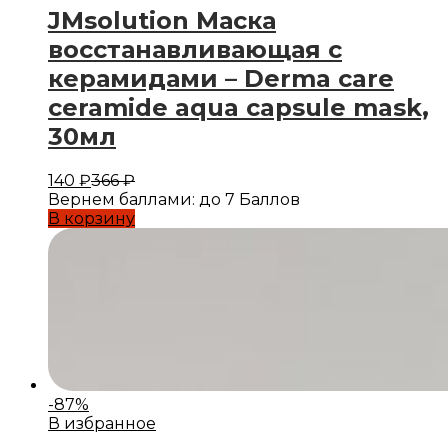
JMsolution Маска
восстанавливающая с
керамидами – Derma care
ceramide aqua capsule mask,
30мл
140
₽
366
₽
Вернем баллами:
до 7 Баллов
В корзину
-
87
%
В избранное