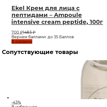
Ekel Крем для лица с
пептидами – Ampoule
intensive cream peptide, 100г
700
₽
1483
₽
Вернем баллами:
до 35 Баллов
В корзину
Сопутствующие товары
-
43
%
В избранное