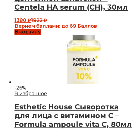
Centela HA serum (CH), 30мл
1380
₽
1822
₽
Вернем баллами:
до 69 Баллов
В корзину
-
26
%
В избранное
Esthetic House Сыворотка
для лица с витамином С –
Formula ampoule vita C, 80мл