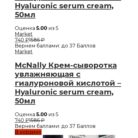
Hyaluronic serum cream,
50мл
Оценка
5.00
из 5
Market
740
₽
1586
₽
Вернем баллами:
до 37 Баллов
Market
McNally Крем-сыворотка
увлажняющая с
гиалуроновой кислотой –
Hyaluronic serum cream,
50мл
Оценка
5.00
из 5
740
₽
1586
₽
Вернем баллами:
до 37 Баллов
В корзину