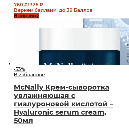
760
₽
1326
₽
Вернем баллами:
до 38 Баллов
В корзину
-
53
%
В избранное
McNally Крем-сыворотка
увлажняющая с
гиалуроновой кислотой –
Hyaluronic serum cream,
50мл