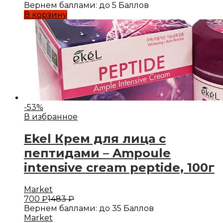
Вернем баллами:
до 5 Баллов
В корзину
-
53
%
В избранное
Ekel Крем для лица с
пептидами – Ampoule
intensive cream peptide, 100г
Market
700
₽
1483
₽
Вернем баллами:
до 35 Баллов
Market