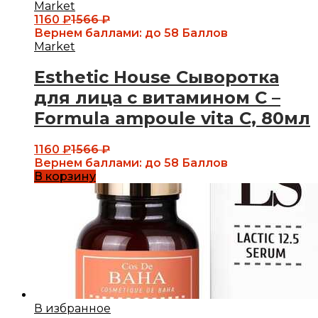
Market
1160
₽
1566
₽
Вернем баллами:
до 58 Баллов
Market
Esthetic House Сыворотка
для лица с витамином С –
Formula ampoule vita C, 80мл
1160
₽
1566
₽
Вернем баллами:
до 58 Баллов
В корзину
В избранное