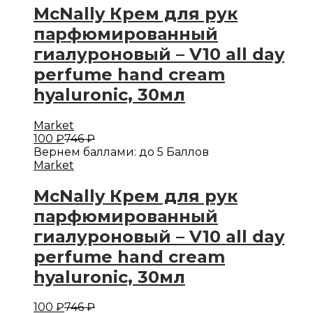
McNally Крем для рук
парфюмированный
гиалуроновый – V10 all day
perfume hand cream
hyaluronic, 30мл
Market
100
₽
746
₽
Вернем баллами:
до 5 Баллов
Market
McNally Крем для рук
парфюмированный
гиалуроновый – V10 all day
perfume hand cream
hyaluronic, 30мл
100
₽
746
₽