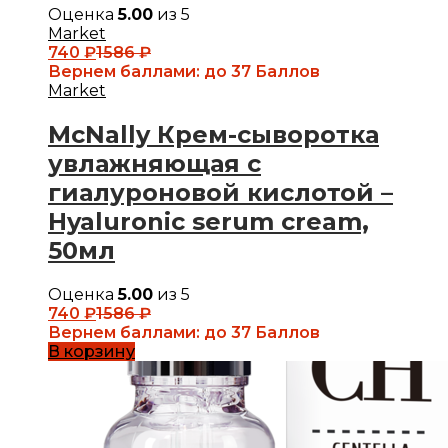
Оценка
5.00
из 5
Market
740
₽
1586
₽
Вернем баллами:
до 37 Баллов
Market
McNally Крем-сыворотка
увлажняющая с
гиалуроновой кислотой –
Hyaluronic serum cream,
50мл
Оценка
5.00
из 5
740
₽
1586
₽
Вернем баллами:
до 37 Баллов
В корзину