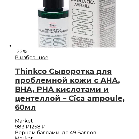
-
22
%
В избранное
Thinkco Сыворотка для
проблемной кожи с AHA,
BHA, PHA кислотами и
центеллой – Cica ampoule,
60мл
Market
983
₽
1258
₽
Вернем баллами:
до 49 Баллов
Market