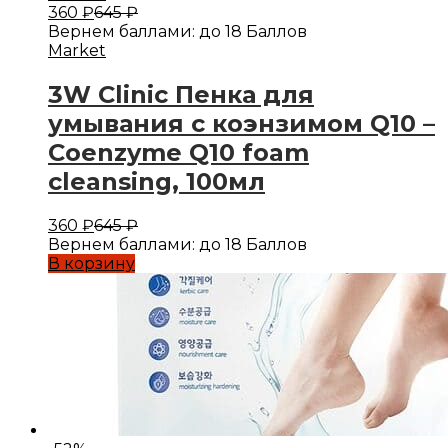
360
₽
645
₽
Вернем баллами:
до 18 Баллов
Market
3W Clinic Пенка для
умывания с коэнзимом Q10 –
Coenzyme Q10 foam
cleansing, 100мл
360
₽
645
₽
Вернем баллами:
до 18 Баллов
В корзину