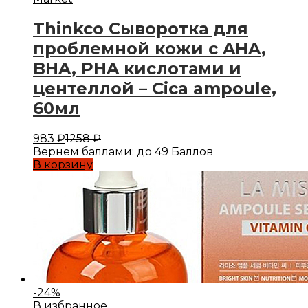
Thinkco Сыворотка для
проблемной кожи с AHA,
BHA, PHA кислотами и
центеллой – Cica ampoule,
60мл
983
₽
1258
₽
Вернем баллами:
до 49 Баллов
В корзину
-
24
%
В избранное