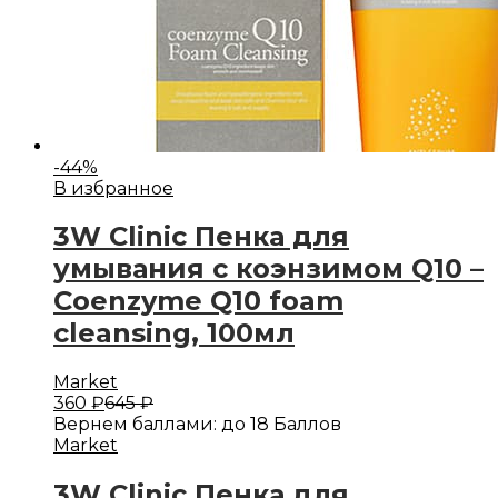
-
44
%
В избранное
3W Clinic Пенка для
умывания с коэнзимом Q10 –
Coenzyme Q10 foam
cleansing, 100мл
Market
360
₽
645
₽
Вернем баллами:
до 18 Баллов
Market
3W Clinic Пенка для