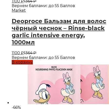
1100
₽
1364
₽
Вернем баллами:
до 55 Баллов
Market
Deoproce Бальзам для волос
чёрный чеснок – Rinse-black
garlic intensive energy,
1000мл
1100
₽
1364
₽
Вернем баллами:
до 55 Баллов
В корзину
-
66
%