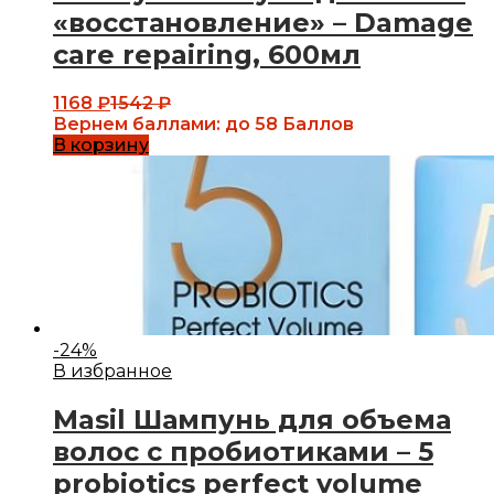
«восстановление» – Damage
care repairing, 600мл
1168
₽
1542
₽
Вернем баллами:
до 58 Баллов
В корзину
-
24
%
В избранное
Masil Шампунь для объема
волос с пробиотиками – 5
probiotics perfect volume