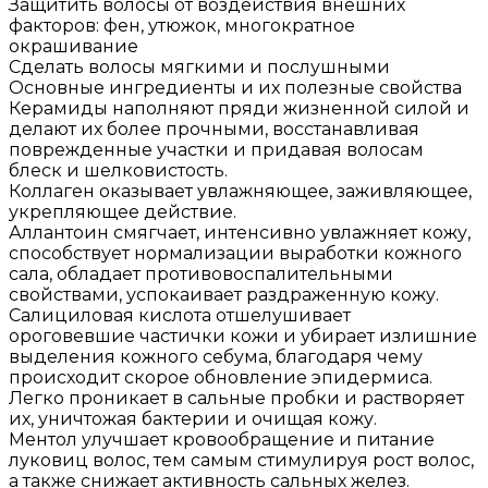
Защитить волосы от воздействия внешних
факторов: фен, утюжок, многократное
окрашивание
Сделать волосы мягкими и послушными
Основные ингредиенты и их полезные свойства
Керамиды наполняют пряди жизненной силой и
делают их более прочными, восстанавливая
поврежденные участки и придавая волосам
блеск и шелковистость.
Коллаген оказывает увлажняющее, заживляющее,
укрепляющее действие.
Аллантоин смягчает, интенсивно увлажняет кожу,
способствует нормализации выработки кожного
сала, обладает противовоспалительными
свойствами, успокаивает раздраженную кожу.
Салициловая кислота отшелушивает
ороговевшие частички кожи и убирает излишние
выделения кожного себума, благодаря чему
происходит скорое обновление эпидермиса.
Легко проникает в сальные пробки и растворяет
их, уничтожая бактерии и очищая кожу.
Ментол улучшает кровообращение и питание
луковиц волос, тем самым стимулируя рост волос,
а также снижает активность сальных желез.