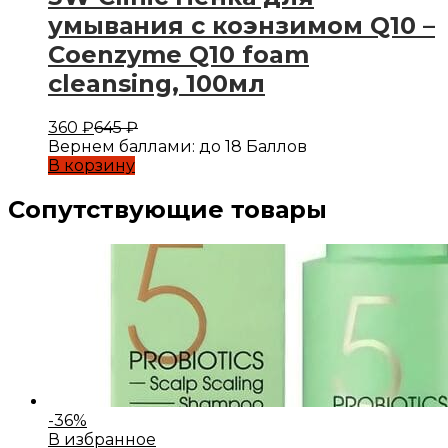
умывания с коэнзимом Q10 –
Coenzyme Q10 foam
cleansing, 100мл
360
₽
645
₽
Вернем баллами:
до 18 Баллов
В корзину
Сопутствующие товары
-
36
%
В избранное