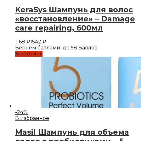
KeraSys Шампунь для волос
«восстановление» – Damage
care repairing, 600мл
1168
₽
1542
₽
Вернем баллами:
до 58 Баллов
В корзину
-
24
%
В избранное
Masil Шампунь для объема