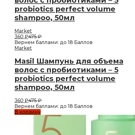
волос с пробиотиками – 5
probiotics perfect volume
shampoo, 50мл
Market
360
₽
475
₽
Вернем баллами:
до 18 Баллов
Market
Masil Шампунь для объема
волос с пробиотиками – 5
probiotics perfect volume
shampoo, 50мл
360
₽
475
₽
Вернем баллами:
до 18 Баллов
В корзину