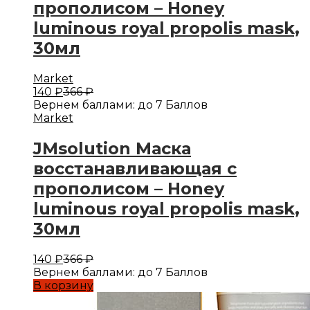
прополисом – Honey
luminous royal propolis mask,
30мл
Market
140
₽
366
₽
Вернем баллами:
до 7 Баллов
Market
JMsolution Маска
восстанавливающая с
прополисом – Honey
luminous royal propolis mask,
30мл
140
₽
366
₽
Вернем баллами:
до 7 Баллов
В корзину