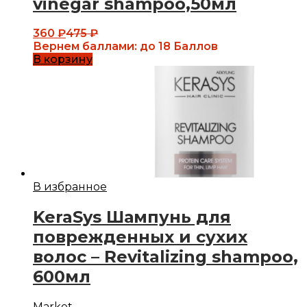
vinegar shampoo,50мл
360
₽
475
₽
Вернем баллами:
до 18 Баллов
В корзину
В избранное
KeraSys Шампунь для
поврежденных и сухих
волос – Revitalizing shampoo,
600мл
Market