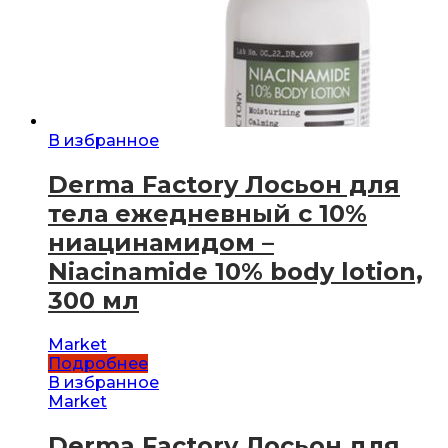
В избранное
Derma Factory Лосьон для
тела ежедневный с 10%
ниацинамидом –
Niacinamide 10% body lotion,
300 мл
Market
Подробнее
В избранное
Market
Derma Factory Лосьон для