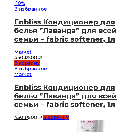
-
10
%
В избранное
Enbliss Кондиционер для
белья ”Лаванда” для всей
семьи – fabric softener, 1л
Market
450
₽
500
₽
В корзину
В избранное
Market
Enbliss Кондиционер для
белья ”Лаванда” для всей
семьи – fabric softener, 1л
450
₽
500
₽
В корзину