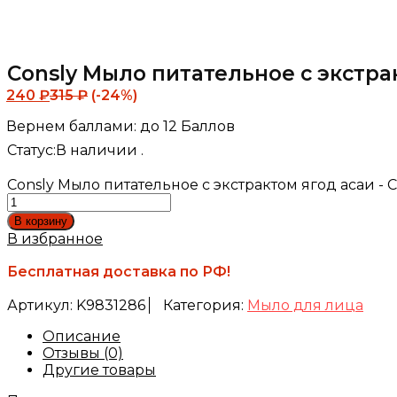
Consly Мыло питательное с экстракт
240
₽
315
₽
(-24%)
Вернем баллами:
до 12 Баллов
Статус:
В наличии .
Consly Мыло питательное с экстрактом ягод асаи - Co
В корзину
В избранное
Бесплатная доставка по РФ!
Артикул:
K9831286
Категория:
Мыло для лица
Описание
Отзывы (0)
Другие товары