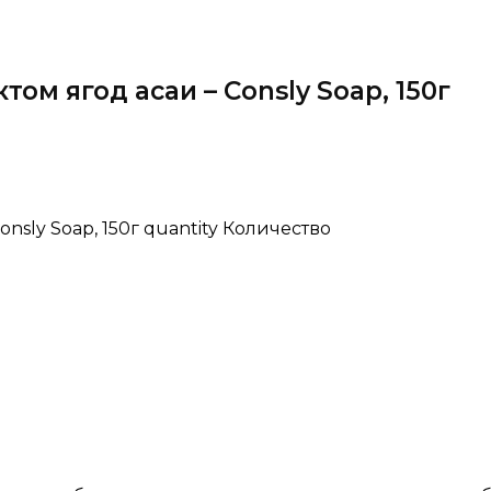
ом ягод асаи – Consly Soap, 150г
nsly Soap, 150г quantity
Количество