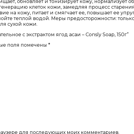
ищает, обновляет и тонизирует кожу, нормализует о
генерацию клеток кожи, замедляя процесс старения
ие на кожу, питает и смягчает ее, повышает ее уп
смойте теплой водой. Меры предосторожности: тольк
ля сухой кожи.
ельное с экстрактом ягод асаи – Consly Soap, 150г”
ые поля помечены
*
 браузере для последующих моих комментариев.