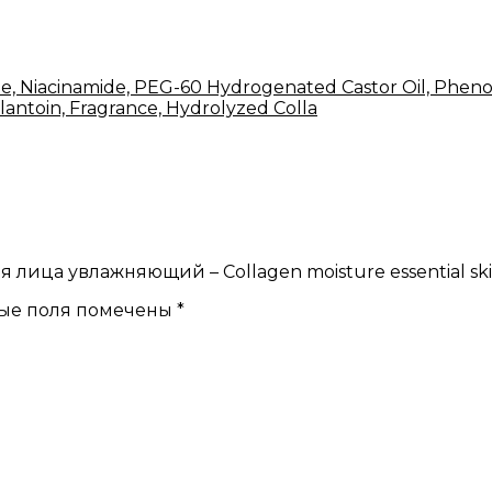
te, Niacinamide, PEG-60 Hydrogenated Castor Oil, Phen
lantoin, Fragrance, Hydrolyzed Colla
 лица увлажняющий – Collagen moisture essential ski
ые поля помечены
*