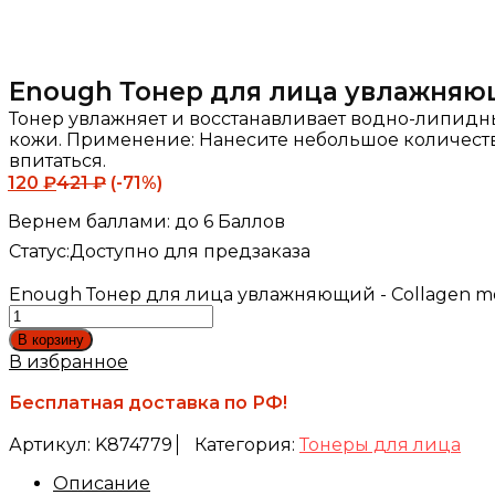
Enough Тонер для лица увлажняющий
Тонер увлажняет и восстанавливает водно-липидны
кожи. Применение: Нанесите небольшое количеств
впитаться.
120
₽
421
₽
(-71%)
Вернем баллами:
до 6 Баллов
Статус:
Доступно для предзаказа
Enough Тонер для лица увлажняющий - Collagen moist
В корзину
В избранное
Бесплатная доставка по РФ!
Артикул:
K874779
Категория:
Тонеры для лица
Описание